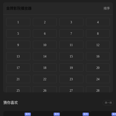
金吾卫羽林郎将，最终探明真相找出真凶。 随后一系列错综复杂的发生在大唐内
廷中的宫闱秘史、诡异奇案接踵而至：“壁上花”、“血色天资”、“吉时秘闻”、“七
金牌影院
播放器
排序
星错”等一桩桩牵扯出后宫各类女子命运的案件中，李萧二人探索大唐奇景，感
受人间奇情，并在破案过程中，逐渐查清了十五年前李家灭门案背后的真相，最
1
2
3
4
终揭露出幕后黑手的阴谋。李佩仪不仅为父亲洗脱冤屈，还在追寻真相的过程
中，收获了并肩作伴的伙伴，得到了救赎。
5
6
7
8
9
10
11
12
13
14
15
16
17
18
19
20
21
22
23
24
25
26
27
28
29
30
31
32
猜你喜欢
换一换
33
34
蓝光
蓝光
蓝光
蓝