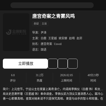
唐宫奇案之青雾风鸣
悬疑
古装
导演：
尹涛
主演：
白鹿
王星越
姚安娜
赵晴
赵弈
别名：
唐宫奇案
Unveil
语言：
国语
立即播放
6.8
31.2万
2026.02.05
49分21秒
评分
热度
上映时间
时间
简介：
上元佳节，宁远公主在夜宴上离奇身亡，内谒局李佩仪（白鹿 饰）和太史
局太史丞萧怀瑾（王星越 饰）奉命调查。李佩仪武力顶尖又善洞悉人心，面冷心
善一心索骥真相，查案对她来说不只是探究真相，更是与凶手的智斗和较量。在
和思维缜密萧怀瑾的默契配合下，抽丝剥茧，通过跋扈的权贵之女和身负秘密的