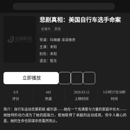
悲剧真相：美国自行车选手命案
纪录片
其他
导演：
玛琳娜·泽诺维奇
主演：
未知
别名：
未知
语言：
暂无
立即播放
6.9
442
2026.03.12
1小时37分38秒
评分
热度
上映时间
时间
简介：
自行车运动员莫莉娅·威尔逊——她在一个充满爱与力量的家庭中长大——
她独特的动力成为了她的超能力，使她取得了卓越的运动成就，但令人痛心的
是，她的生命也因谋杀而戛然而止。