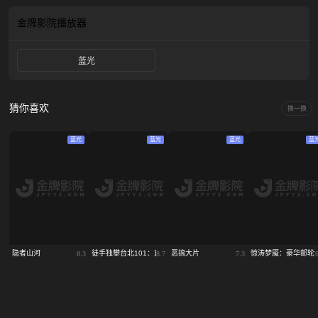
金牌影院
播放器
蓝光
猜你喜欢
换一换
蓝光
蓝光
蓝光
蓝
隐者山河
徒手独攀台北101：直播
恶搞大片
惊涛梦魇：豪华邮轮
8.3
8.7
7.3