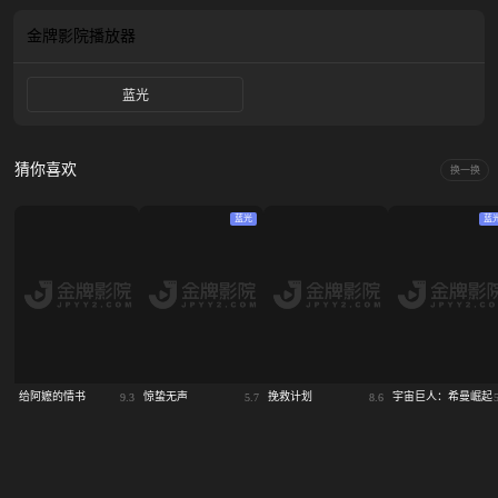
典表演，这部电影为观众提供最贴近的视角，以前所未见的方式窥探这位流行天
王的内心世界。他的故事就此展开。
金牌影院
播放器
蓝光
猜你喜欢
换一换
蓝光
蓝
给阿嬷的情书
惊蛰无声
挽救计划
宇宙巨人：希曼崛起
9.3
5.7
8.6