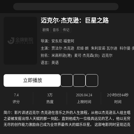
迈克尔·杰克逊：巨星之路
剧情
音乐
传记
导演：
安东尼·福奎阿
主演：
贾法尔·杰克逊
尼娅·朗
朱利亚诺·瓦尔迪
科尔曼·
别名：
米高积逊(港)
麦可·杰克森(台)
迈克尔
语言：
英语
立即播放
7.4
3万
2026.04.24
2小时8分44秒
评分
热度
上映时间
时间
简介：
影片讲述迈克尔·杰克逊在音乐之外的人生旅程，从他以杰克逊五人组主唱
之姿被发掘出惊人天赋的那一刻起，直到他成为一位极具远见的艺人，他以无穷
无尽的创作能力激励自己成为全世界最伟大的娱乐巨星。 这部电影同时呈现迈克
尔·杰克逊舞台之外的真实人生，并且重现他早期个人演艺生涯中最具代表性的经