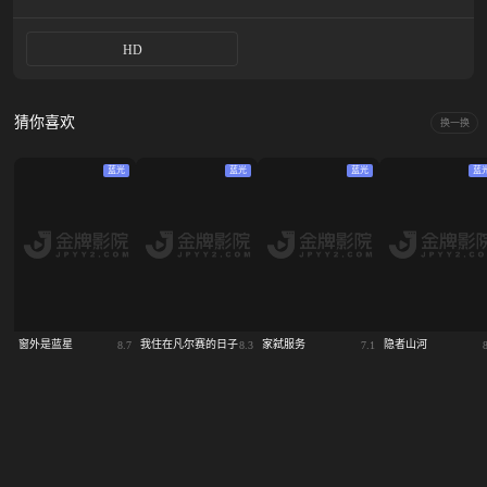
HD
猜你喜欢
换一换
蓝光
蓝光
蓝光
蓝
窗外是蓝星
我住在凡尔赛的日子
家弑服务
隐者山河
8.7
8.3
7.1