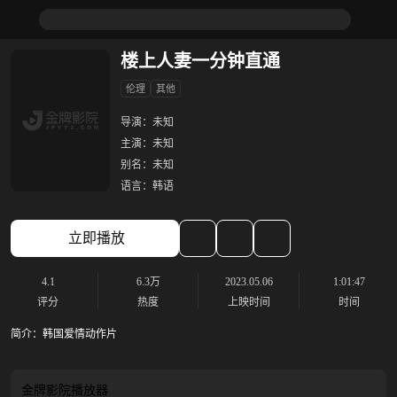
楼上人妻一分钟直通
伦理
其他
导演：
未知
主演：
未知
别名：
未知
语言：
韩语
立即播放
4.1
6.3万
2023.05.06
1:01:47
评分
热度
上映时间
时间
简介：
韩国爱情动作片
金牌影院
播放器