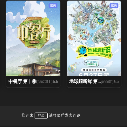
蓝光
蓝光
中餐厅 第十季
地球超新鲜 第...
5.5
6.5
(0807期上)
(0806期)
您还未
请登录后发表评论
登录