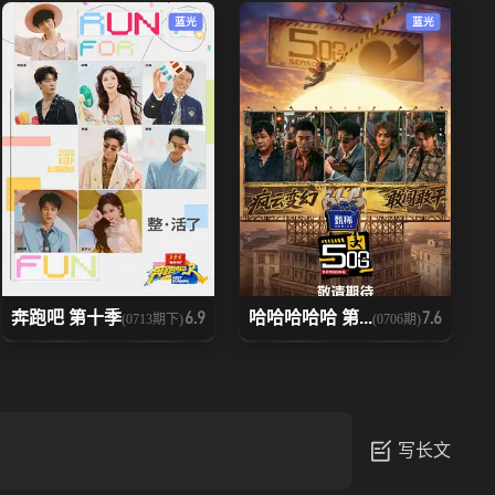
蓝光
蓝光
奔跑吧 第十季
哈哈哈哈哈 第...
6.9
7.6
(0713期下)
(0706期)
写长文