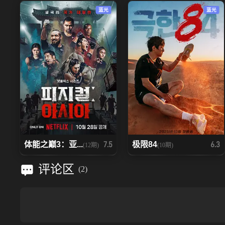
蓝光
蓝光
体能之巅3：亚...
极限84
7.5
6.3
(12期)
(10期)
评论区
(
2
)