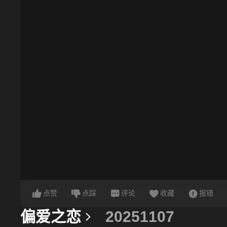
点赞
点踩
评论
收藏
报错
偏爱之恋
20251107
更多信息