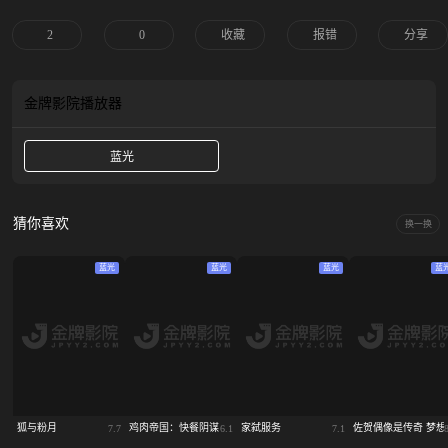
非遥不可及。
2
0
收藏
报错
分享
金牌影院
播放器
蓝光
猜你喜欢
换一换
蓝光
蓝光
蓝光
蓝
狐与粉月
鸡肉帝国：快餐阴谋
家弑服务
佐贺偶像是传奇 梦想
7.7
6.1
7.1