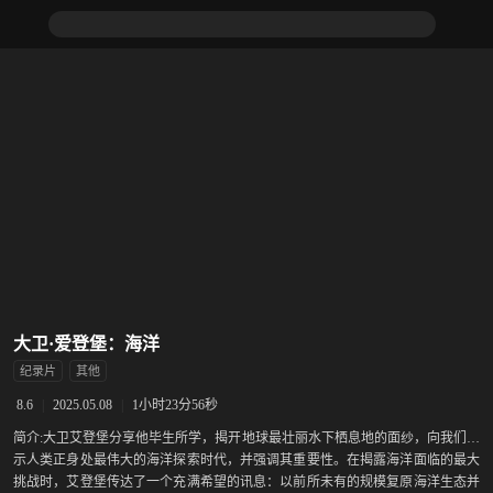
大卫·爱登堡：海洋
纪录片
其他
|
2025.05.08
|
1小时23分56秒
8.6
简介:
大卫艾登堡分享他毕生所学，揭开地球最壮丽水下栖息地的面纱，向我们展
示人类正身处最伟大的海洋探索时代，并强调其重要性。在揭露海洋面临的最大
挑战时，艾登堡传达了一个充满希望的讯息：以前所未有的规模复原海洋生态并