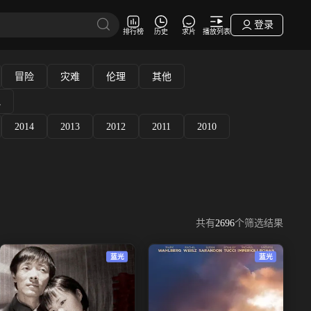
登录
排行榜
历史
求片
播放列表
冒险
灾难
伦理
其他
他
2014
2013
2012
2011
2010
共有
2696
个筛选结果
蓝光
蓝光