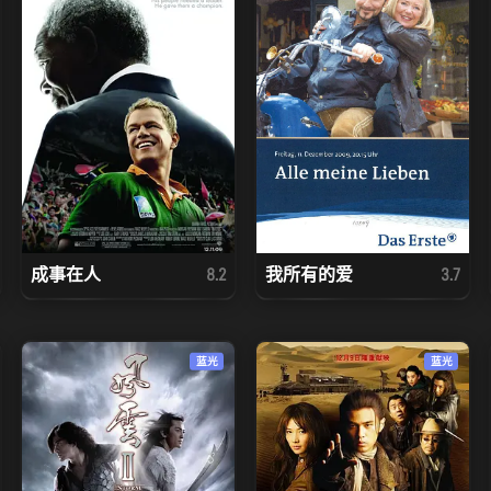
成事在人
我所有的爱
8.2
3.7
蓝光
蓝光