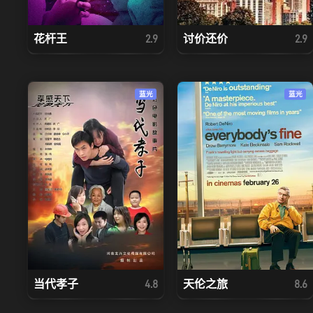
花杆王
讨价还价
2.9
2.9
蓝光
蓝光
当代孝子
天伦之旅
4.8
8.6