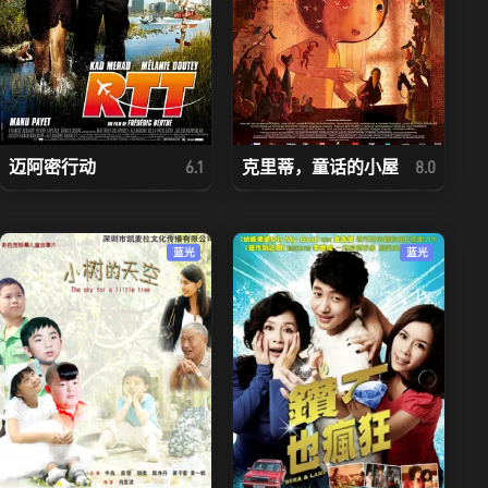
迈阿密行动
克里蒂，童话的小屋
6.1
8.0
蓝光
蓝光