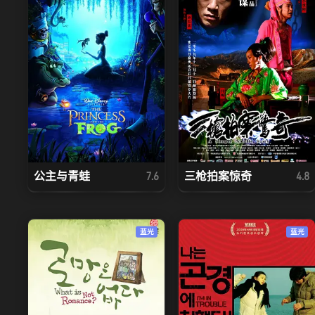
公主与青蛙
三枪拍案惊奇
7.6
4.8
蓝光
蓝光