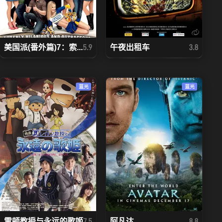
美国派(番外篇)7：索...
午夜出租车
5.9
3.8
蓝光
蓝光
雷顿教授与永远的歌姬
阿凡达
7.5
8.8