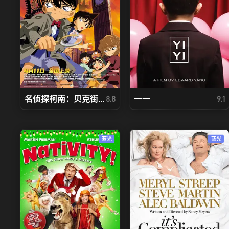
名侦探柯南：贝克街...
一一
8.8
9.1
蓝光
蓝光