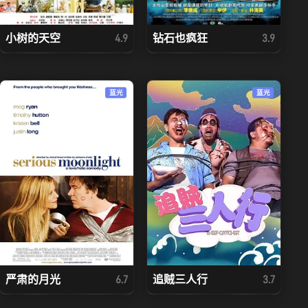
小树的天空
钻石也疯狂
4.9
3.9
蓝光
蓝光
严肃的月光
追贼三人行
6.7
3.7