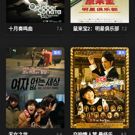
十月奏鸣曲
鼠来宝2：明星俱乐部
7.4
7.2
蓝光
蓝光
无女之世
交响情人梦 最终乐...
4.6
8.5