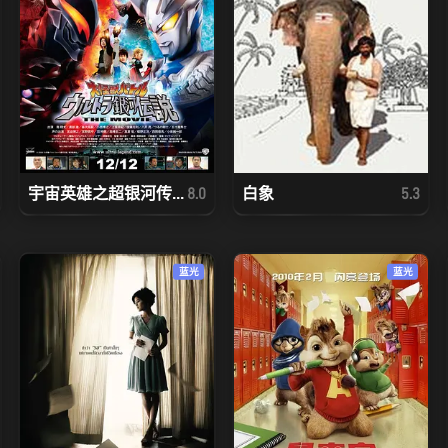
宇宙英雄之超银河传...
白象
8.0
5.3
蓝光
蓝光