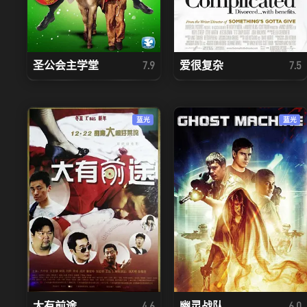
圣公会主学堂
爱很复杂
7.9
7.5
蓝光
蓝光
大有前途
幽灵战队
4.6
6.0