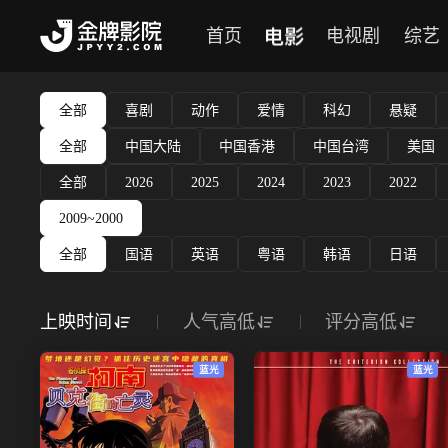
电影
首页
电视剧
综艺
全部
喜剧
动作
爱情
科幻
悬疑
全部
中国大陆
中国香港
中国台湾
美国
全部
2026
2025
2024
2023
2022
2009~2000
全部
国语
英语
粤语
韩语
日语
上映时间
人气高低
评分高低
蓝光
蓝光