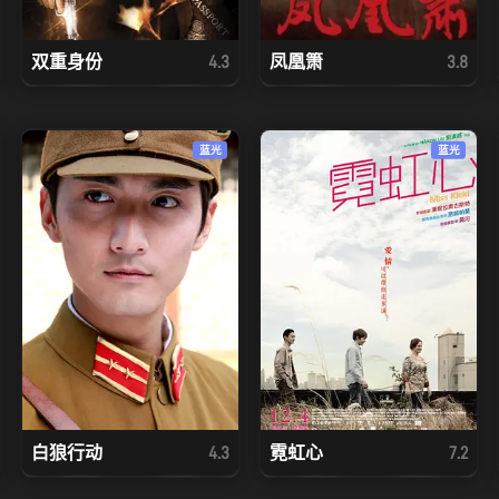
双重身份
凤凰箫
4.3
3.8
蓝光
蓝光
白狼行动
霓虹心
4.3
7.2